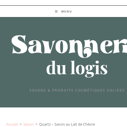
SAVONS & PRODUITS COSMETIQUES SOLIDES
MENU
SAVONS & PRODUITS COSMÉTIQUES SOLIDES
Accueil
>
Savon
>
Quartz – Savon au Lait de Chèvre