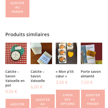
AJOUTER
AU
PANIER
Produits similaires
Calcite –
Calcite –
« Mon p’tit
Porte savon
Savon
Savon
cœur »
aimanté
Vaisselle en
Vaisselle
3,50
€
7,50
€
pot
6,00
€
9,50
€
CHOIX
AJOUTER
DES
AU
AJOUTER
OPTIONS
PANIER
AU
AJOUTER