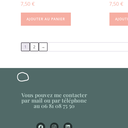
7,50
€
7,50
€
AJOUTER AU PANIER
AJOUT
1
2
→
Vous pouvez me contacter
par mail ou par téléphone
au 06 81 08 75 50