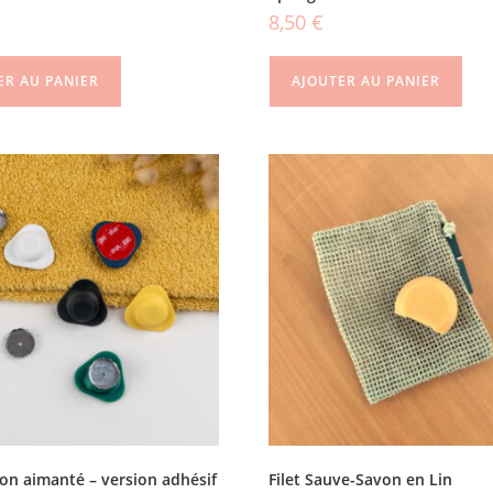
8,50
€
ER AU PANIER
AJOUTER AU PANIER
on aimanté – version adhésif
Filet Sauve-Savon en Lin