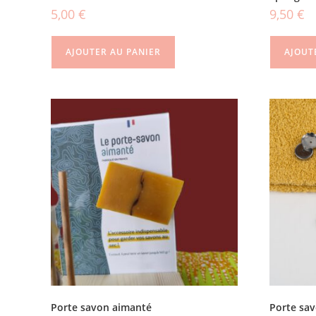
5,00
€
9,50
€
AJOUTER AU PANIER
AJOUT
Porte savon aimanté
Porte sav