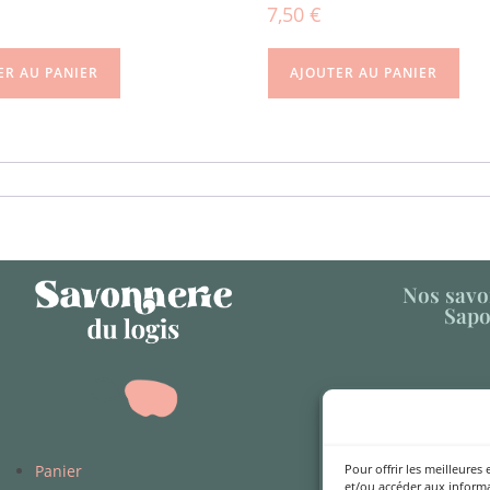
7,50
€
ER AU PANIER
AJOUTER AU PANIER
Nos savo
Sapo
Pour offrir les meilleures
Panier
La Savonne
et/ou accéder aux informa