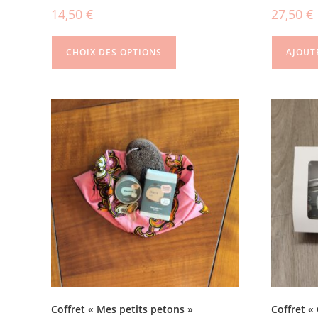
14,50
€
27,50
€
CHOIX DES OPTIONS
AJOUT
Coffret « Mes petits petons »
Coffret «