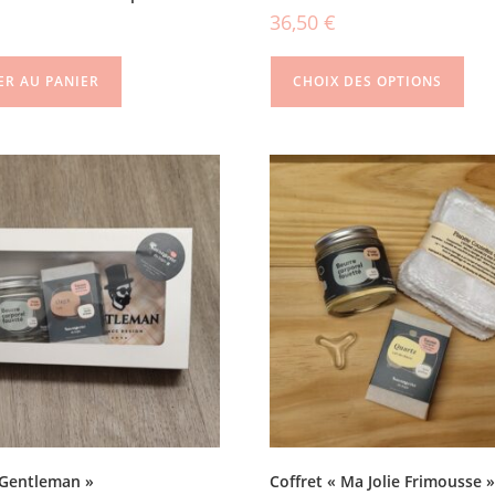
36,50
€
ER AU PANIER
CHOIX DES OPTIONS
 Gentleman »
Coffret « Ma Jolie Frimousse 