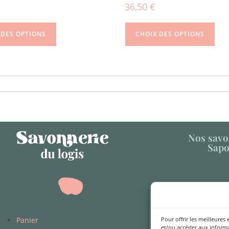
36,50
€
 DES OPTIONS
CHOIX DES OPTIONS
Nos savo
Sapo
Pour offrir les meilleures
Panier
La Savonne
et/ou accéder aux informa