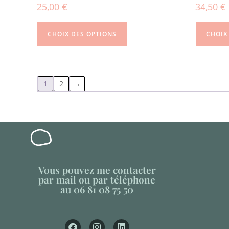
25,00
€
34,50
€
CHOIX DES OPTIONS
CHOIX
1
2
→
Vous pouvez me contacter
par mail ou par téléphone
au 06 81 08 75 50