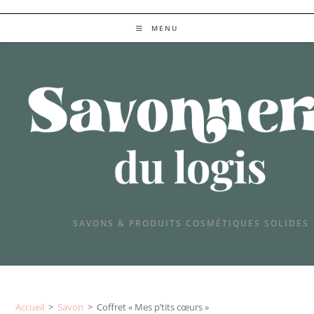
SAVONS & PRODUITS COSMETIQUES SOLIDES
MENU
SAVONS & PRODUITS COSMÉTIQUES SOLIDES
Accueil
>
Savon
>
Coffret « Mes p’tits cœurs »