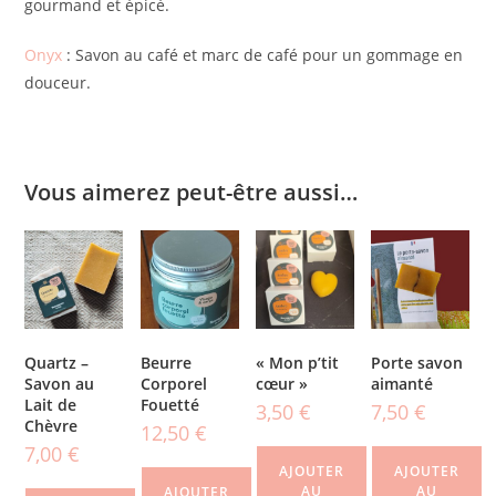
gourmand et épicé.
Onyx
: Savon au café et marc de café pour un gommage en
douceur.
Vous aimerez peut-être aussi…
Quartz –
Beurre
« Mon p’tit
Porte savon
Savon au
Corporel
cœur »
aimanté
Lait de
Fouetté
3,50
€
7,50
€
Chèvre
12,50
€
7,00
€
AJOUTER
AJOUTER
AU
AU
AJOUTER