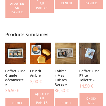
PANIER
PANIER
AU
AJOUTER
PANIER
AU
PANIER
Produits similaires
Coffret « Ma
Le P’tit
Coffret
Coffret « Ma
Grande
Ambre
« Mes
P’tite
découverte
Cuisses
Toilette »
3,00
€
»
Roses »
14,50
€
36,50
€
36,50
€
AJOUTER
AU
CHOIX
PANIER
DES
CHOIX
CHOIX