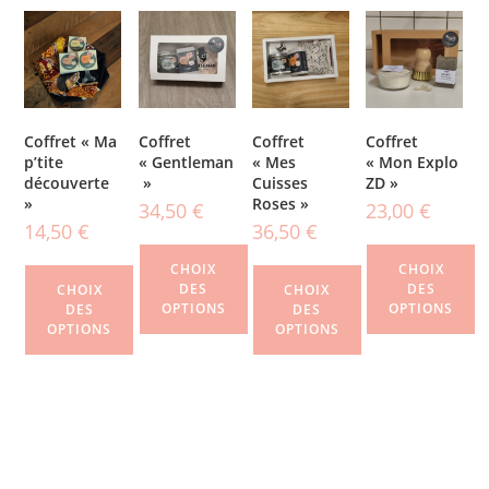
Coffret « Ma
Coffret
Coffret
Coffret
p’tite
« Gentleman
« Mes
« Mon Explo
découverte
»
Cuisses
ZD »
»
Roses »
34,50
€
23,00
€
14,50
€
36,50
€
CHOIX
CHOIX
DES
DES
CHOIX
CHOIX
OPTIONS
OPTIONS
DES
DES
OPTIONS
OPTIONS